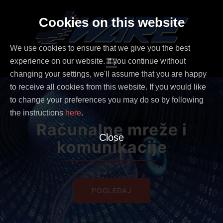
Skip
to
Cookies on this website
content
We use cookies to ensure that we give you the best
Toggle
experience on our website. If you continue without
menu
changing your settings, we'll assume that you are happy
to receive all cookies from this website. If you would like
to change your preferences you may do so by following
the instructions
here
.
Računalne mreže i
Close
komunikacije
POGLEDAJ