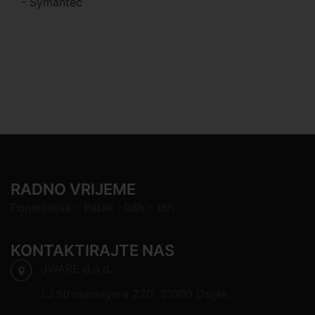
- Symantec
RADNO VRIJEME
Ponedjeljak - Petak : 08h - 16h
KONTAKTIRAJTE NAS
JWARE d.o.o.
J.J.Strossmayera 220, 31000 Osijek